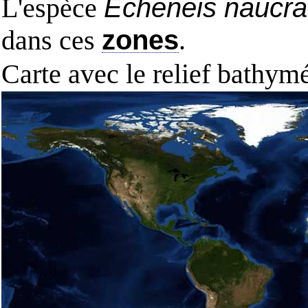
L'espèce
Echeneis naucra
dans ces
zones
.
Carte avec le relief bathy