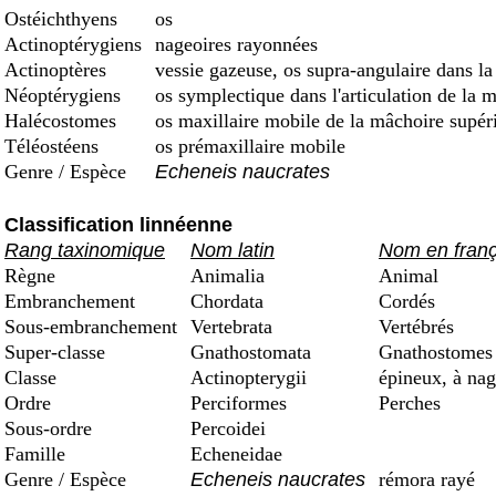
Ostéichthyens
os
Actinoptérygiens
nageoires rayonnées
Actinoptères
vessie gazeuse, os supra-angulaire dans la
Néoptérygiens
os symplectique dans l'articulation de la 
Halécostomes
os maxillaire mobile de la mâchoire supéri
Téléostéens
os prémaxillaire mobile
Genre / Espèce
Echeneis naucrates
Classification linnéenne
Rang taxinomique
Nom latin
Nom en franç
Règne
Animalia
Animal
Embranchement
Chordata
Cordés
Sous-embranchement
Vertebrata
Vertébrés
Super-classe
Gnathostomata
Gnathostomes 
Classe
Actinopterygii
épineux, à nag
Ordre
Perciformes
Perches
Sous-ordre
Percoidei
Famille
Echeneidae
Genre / Espèce
Echeneis naucrates
rémora rayé