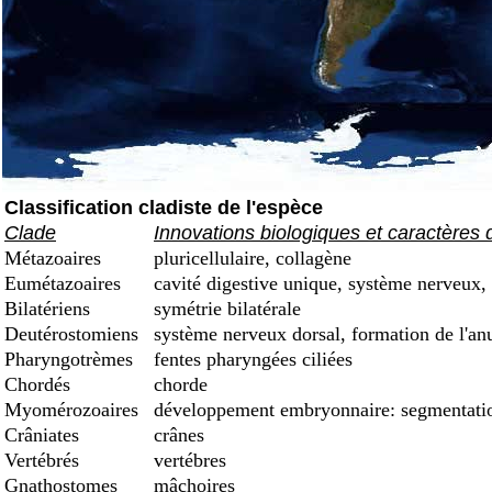
Classification cladiste de l'espèce
Clade
Innovations biologiques et caractères 
Métazoaires
pluricellulaire, collagène
Eumétazoaires
cavité digestive unique, système nerveux, 
Bilatériens
symétrie bilatérale
Deutérostomiens
système nerveux dorsal, formation de l'an
Pharyngotrèmes
fentes pharyngées ciliées
Chordés
chorde
Myomérozoaires
développement embryonnaire: segmentation
Crâniates
crânes
Vertébrés
vertébres
Gnathostomes
mâchoires