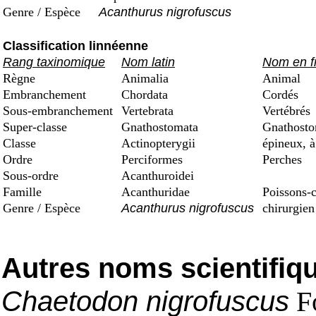
Genre / Espèce
Acanthurus nigrofuscus
Classification linnéenne
Rang taxinomique
Nom latin
Nom en f
Règne
Animalia
Animal
Embranchement
Chordata
Cordés
Sous-embranchement
Vertebrata
Vertébrés
Super-classe
Gnathostomata
Gnathostom
Classe
Actinopterygii
épineux, à
Ordre
Perciformes
Perches
Sous-ordre
Acanthuroidei
Famille
Acanthuridae
Poissons-c
Genre / Espèce
Acanthurus nigrofuscus
chirurgien
Autres noms scientifiq
Chaetodon nigrofuscus
Fo