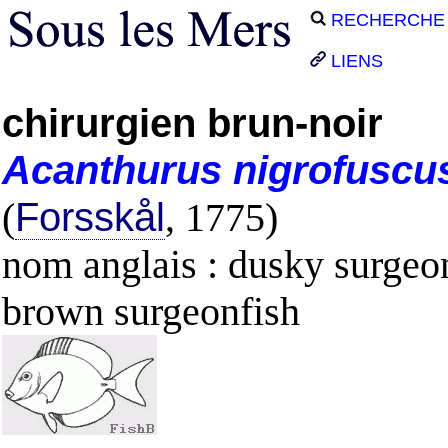
RECHERCHE
LIENS
chirurgien brun-noir
Acanthurus
nigrofuscu
(
Forsskål
, 1775)
nom anglais : dusky surgeon
brown surgeonfish