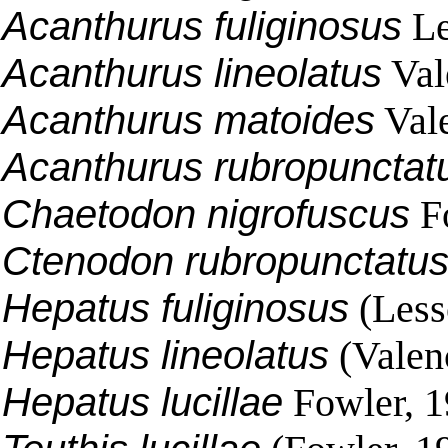
Acanthurus fuliginosus
Le
Acanthurus lineolatus
Val
Acanthurus matoides
Vale
Acanthurus rubropunctat
Chaetodon nigrofuscus
Fo
Ctenodon rubropunctatu
Hepatus fuliginosus
(Less
Hepatus lineolatus
(Valen
Hepatus lucillae
Fowler, 