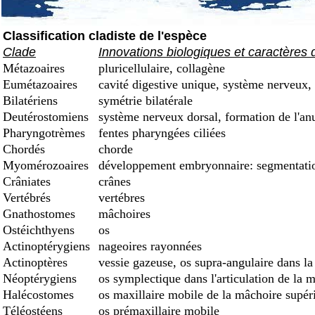
Classification cladiste de l'espèce
Clade
Innovations biologiques et caractères 
Métazoaires
pluricellulaire, collagène
Eumétazoaires
cavité digestive unique, système nerveux, 
Bilatériens
symétrie bilatérale
Deutérostomiens
système nerveux dorsal, formation de l'an
Pharyngotrèmes
fentes pharyngées ciliées
Chordés
chorde
Myomérozoaires
développement embryonnaire: segmentation
Crâniates
crânes
Vertébrés
vertébres
Gnathostomes
mâchoires
Ostéichthyens
os
Actinoptérygiens
nageoires rayonnées
Actinoptères
vessie gazeuse, os supra-angulaire dans la
Néoptérygiens
os symplectique dans l'articulation de la 
Halécostomes
os maxillaire mobile de la mâchoire supéri
Téléostéens
os prémaxillaire mobile