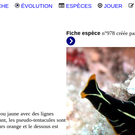
CHE
ÉVOLUTION
ESPÈCES
JOUER
Fiche espèce
n°978 créée p
 ou jaune avec des lignes
ant, les pseudo-tentacules sont
rs orange et le dessous est