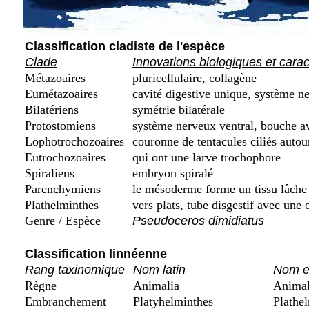
Classification cladiste de l'espèce
Clade
Innovations biologiques et cara
Métazoaires
pluricellulaire, collagène
Eumétazoaires
cavité digestive unique, système ne
Bilatériens
symétrie bilatérale
Protostomiens
système nerveux ventral, bouche a
Lophotrochozoaires
couronne de tentacules ciliés autou
Eutrochozoaires
qui ont une larve trochophore
Spiraliens
embryon spiralé
Parenchymiens
le mésoderme forme un tissu lâche
Plathelminthes
vers plats, tube disgestif avec une 
Genre / Espèce
Pseudoceros dimidiatus
Classification linnéenne
Rang taxinomique
Nom latin
Nom e
Règne
Animalia
Anima
Embranchement
Platyhelminthes
Plathel