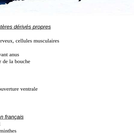
ctères dérivés propres
rveux, cellules musculaires
vant anus
r de la bouche
ouverture ventrale
n français
l
minthes