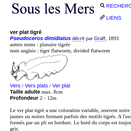
RECHER
LIENS
ver plat tigré
Pseudoceros
dimidiatus
par
, 1893
décrit
Graff
autres noms : planaire tigrée
nom anglais : tiger flatworm, divided flatworm
Vers
/
Vers plats
/
Ver plat
Taille adulte
max. 8cm
Profondeur
2 - 12m
Le ver plat tigré a une coloration variable, souvent noire
jaunes ou noires formant parfois des motifs tigrés. A l'av
formés par un pli en bordure. Le bord du corps est toujou
gris.