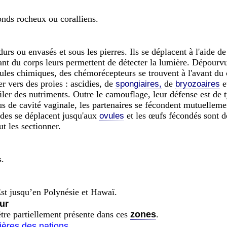
onds rocheux ou coralliens.
urs ou envasés et sous les pierres. Ils se déplacent à l'aide 
ant du corps leurs permettent de détecter la lumière. Dépourvus
cules chimiques, des chémorécepteurs se trouvent à l'avant d
ter vers des proies : ascidies, de
de
e
spongiaires,
bryozoaires
miler des nutriments. Outre le camouflage, leur défense est de
s de cavité vaginale, les partenaires se fécondent mutuellement
des se déplacent jusqu'aux
et les œufs fécondés sont d
ovules
ut les sectionner.
s.
Est jusqu’en Polynésie et Hawaï.
ur
 être partiellement présente dans ces
zones
.
tières des nations