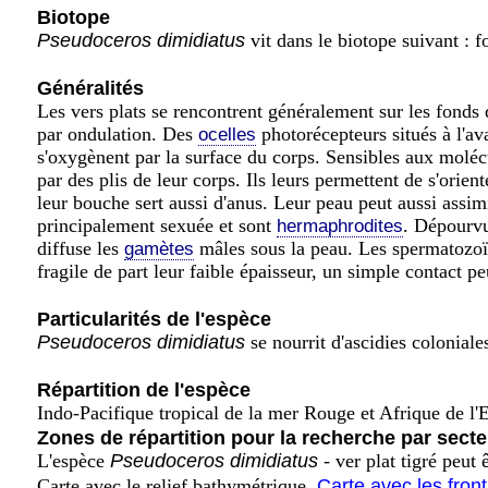
Biotope
Pseudoceros dimidiatus
vit dans le biotope suivant : f
Généralités
Les vers plats se rencontrent généralement sur les fonds d
par ondulation. Des
photorécepteurs situés à l'av
ocelles
s'oxygènent par la surface du corps. Sensibles aux molé
par des plis de leur corps. Ils leurs permettent de s'orien
leur bouche sert aussi d'anus. Leur peau peut aussi assi
principalement sexuée et sont
. Dépourvu
hermaphrodites
diffuse les
mâles sous la peau. Les spermatozoï
gamètes
fragile de part leur faible épaisseur, un simple contact pe
Particularités de l'espèce
Pseudoceros dimidiatus
se nourrit d'ascidies coloniale
Répartition de l'espèce
Indo-Pacifique tropical de la mer Rouge et Afrique de l'
Zones de répartition pour la recherche par secte
L'espèce
Pseudoceros dimidiatus
- ver plat tigré peut
Carte avec le relief bathymétrique
Carte avec les fron