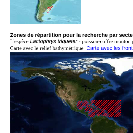
Zones de répartition pour la recherche par secte
L'espèce
Lactophrys triqueter
- poisson-coffre mouton p
Carte avec le relief bathymétrique
Carte avec les fron