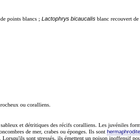
de points blancs ;
Lactophrys bicaucalis
blanc recouvert de 
 rocheux ou coralliens.
bleux et détritiques des récifs coralliens. Les juvéniles forme
, concombres de mer, crabes ou éponges. Ils sont
hermaphrodit
. Lorsqu'ils sont stressés, ils émettent un poison inoffensif p