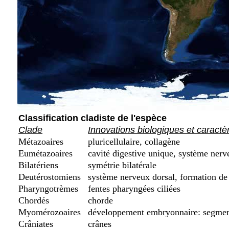
Classification cladiste de l'espèce
Clade
Innovations biologiques et caractè
Métazoaires
pluricellulaire, collagène
Eumétazoaires
cavité digestive unique, système nerv
Bilatériens
symétrie bilatérale
Deutérostomiens
système nerveux dorsal, formation de 
Pharyngotrèmes
fentes pharyngées ciliées
Chordés
chorde
Myomérozoaires
développement embryonnaire: segment
Crâniates
crânes