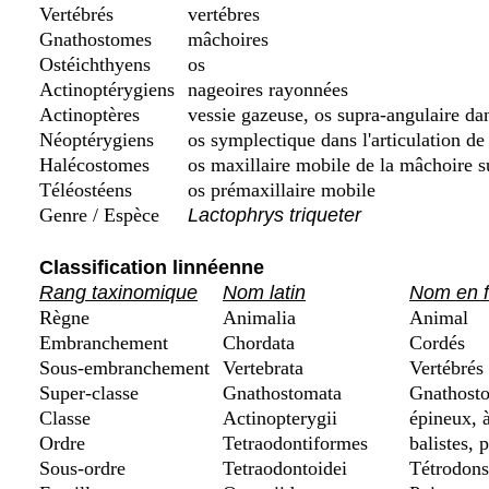
Vertébrés
vertébres
Gnathostomes
mâchoires
Ostéichthyens
os
Actinoptérygiens
nageoires rayonnées
Actinoptères
vessie gazeuse, os supra-angulaire da
Néoptérygiens
os symplectique dans l'articulation de
Halécostomes
os maxillaire mobile de la mâchoire s
Téléostéens
os prémaxillaire mobile
Genre / Espèce
Lactophrys triqueter
Classification linnéenne
Rang taxinomique
Nom latin
Nom en f
Règne
Animalia
Animal
Embranchement
Chordata
Cordés
Sous-embranchement
Vertebrata
Vertébrés
Super-classe
Gnathostomata
Gnathosto
Classe
Actinopterygii
épineux, à
Ordre
Tetraodontiformes
balistes, 
Sous-ordre
Tetraodontoidei
Tétrodons