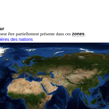
ur
eut être partiellement présente dans ces
zones
.
tières des nations