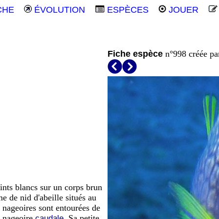
CHE
ÉVOLUTION
ESPÈCES
JOUER
Fiche espèce
n°998 créée p
ints blancs sur un corps brun
e de nid d'abeille situés au
s nageoires sont entourées de
la nageoire
Sa petite
caudale.