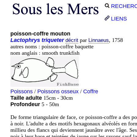
RECHER
LIENS
poisson-coffre mouton
Lactophrys
triqueter
par
, 1758
décrit
Linnaeus
autres noms : poisson-coffre baquette
nom anglais : smooth trunkfish
Poissons
/
Poissons osseux
/
Coffre
Taille adulte
15cm - 30cm
Profondeur
5 - 50m
De forme triangulaire de face, ce poisson-coffre a des po
à noir. L'adulte a des motifs hexagonaux alvéolés en form
millieu des flancs qui deviennent jaunâtre avec l'âge. Se
noir à leur base et teintées de jaune sur les rayons sauf 