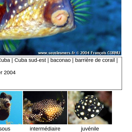
uba | Cuba sud-est | baconao | barrière de corail |
er 2004
sous
intermédiaire
juvénile