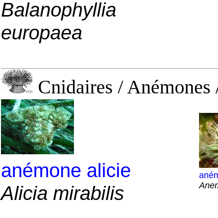
Balanophyllia
europaea
Cnidaires / Anémones
anémone alicie
aném
Anem
Alicia mirabilis