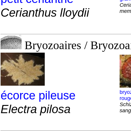
Ceri
Cerianthus lloydii
mem
Bryozoaires / Bryozoai
écorce pileuse
bryo
roug
Schi
Electra pilosa
sang