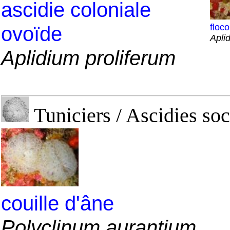
ascidie coloniale
floc
ovoïde
Apli
Aplidium proliferum
Tuniciers / Ascidies soc
couille d'âne
Polyclinum aurantium