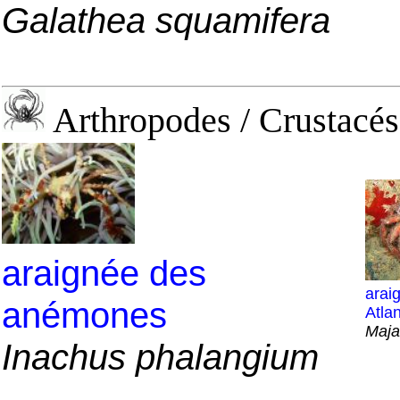
Galathea squamifera
Arthropodes / Crustacés
araignée des
arai
anémones
Atla
Maja
Inachus phalangium