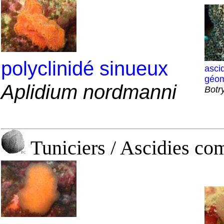
polyclinidé sinueux
asci
géom
Aplidium nordmanni
Botry
Tuniciers / Ascidies co