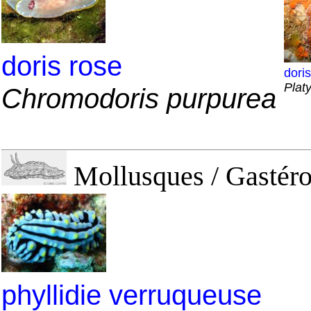
doris rose
dori
Plat
Chromodoris purpurea
Mollusques / Gastéro
phyllidie verruqueuse