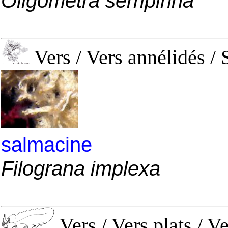
Oligometra serripinna
Vers / Vers annélidés /
salmacine
Filograna implexa
Vers / Vers plats / Ve