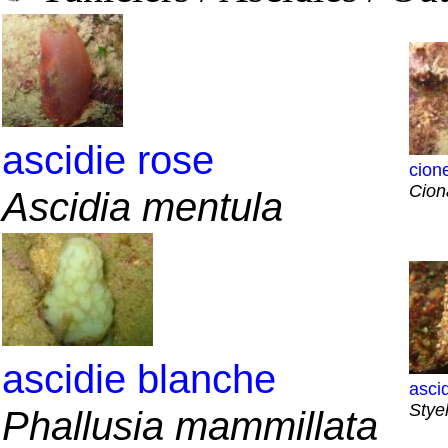
ascidie rose
cione
Ciona
Ascidia mentula
ascidie blanche
ascid
Stye
Phallusia mammillata