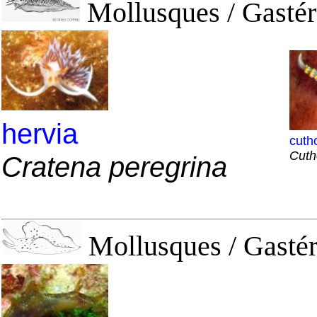
Mollusques / Gastér
hervia
cuth
Cuth
Cratena peregrina
Mollusques / Gasté