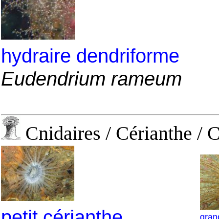
hydraire dendriforme
Eudendrium rameum
Cnidaires / Cérianthe / 
petit cérianthe
gran