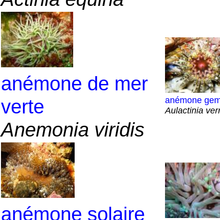
anémone de mer
anémone ge
verte
Aulactinia ve
Anemonia viridis
anémone solaire