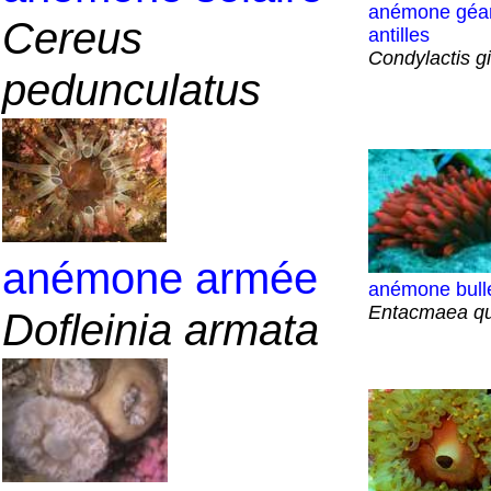
anémone géa
Cereus
antilles
Condylactis g
pedunculatus
anémone armée
anémone bull
Entacmaea qu
Dofleinia armata