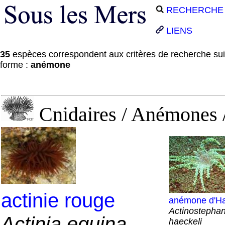
RECHERCHE
LIENS
35
espèces correspondent aux critères de recherche su
forme :
anémone
Cnidaires / Anémones
actinie rouge
anémone d'Ha
Actinostepha
Actinia equina
haeckeli