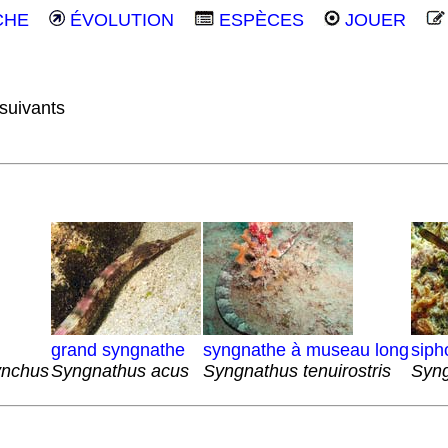
CHE
ÉVOLUTION
ESPÈCES
JOUER
suivants
grand syngnathe
syngnathe à museau long
siph
ynchus
Syngnathus acus
Syngnathus tenuirostris
Syng