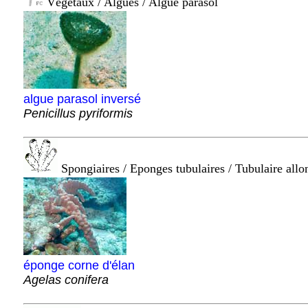
Végétaux / Algues / Algue parasol
algue parasol inversé
Penicillus pyriformis
Spongiaires / Eponges tubulaires / Tubulaire allo
éponge corne d'élan
Agelas conifera