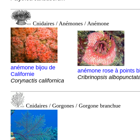
Cnidaires / Anémones / Anémone
anémone bijou de
anémone rose à points b
Californie
Cribrinopsis albopunctat
Corynactis californica
Cnidaires / Gorgones / Gorgone branchue