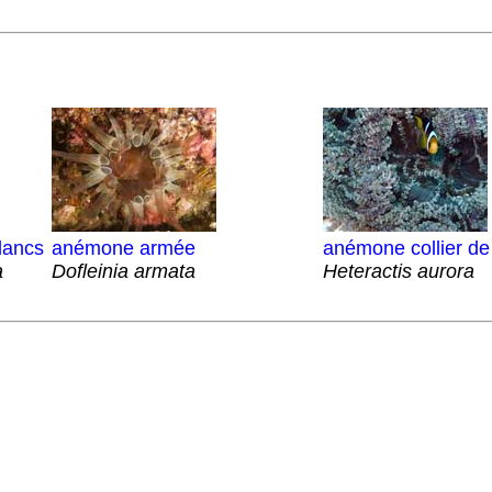
lancs
anémone armée
anémone collier de
a
Dofleinia armata
Heteractis aurora