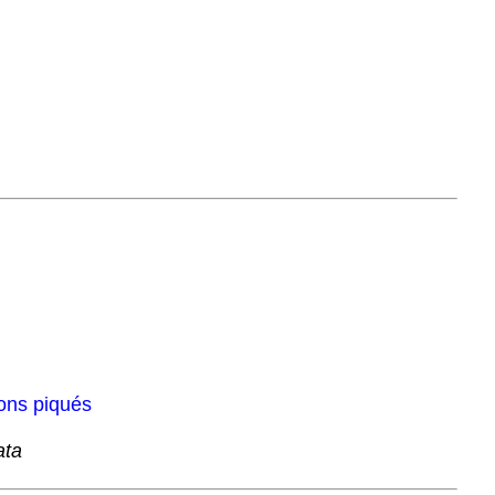
ons piqués
ata