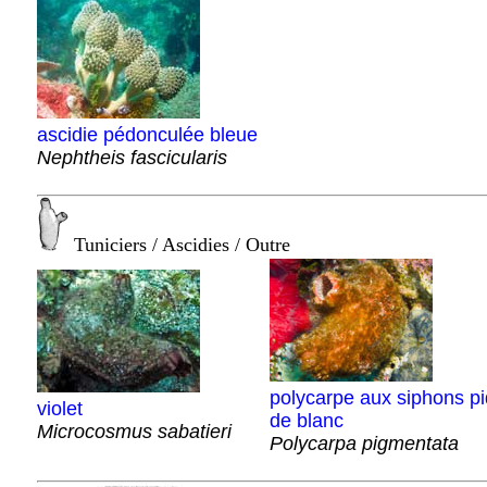
ascidie pédonculée bleue
Nephtheis fascicularis
Tuniciers / Ascidies / Outre
polycarpe aux siphons p
violet
de blanc
Microcosmus sabatieri
Polycarpa pigmentata