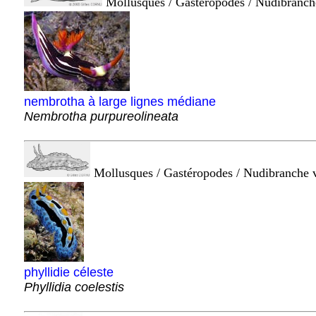
Mollusques / Gastéropodes / Nudibranc
nembrotha à large lignes médiane
Nembrotha purpureolineata
Mollusques / Gastéropodes / Nudibranche 
phyllidie céleste
Phyllidia coelestis