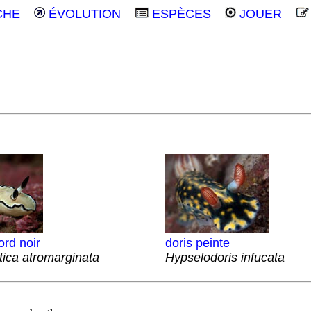
CHE
ÉVOLUTION
ESPÈCES
JOUER
ord noir
doris peinte
tica atromarginata
Hypselodoris infucata