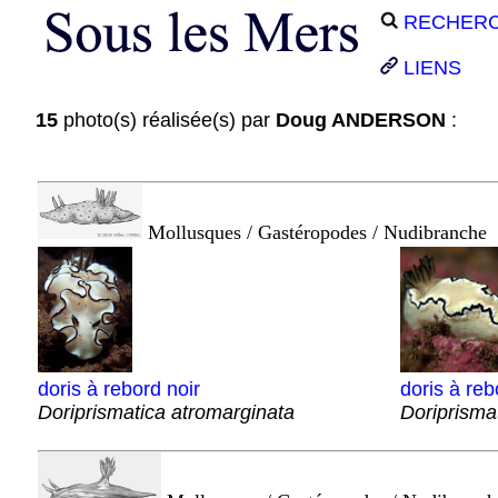
RECHER
LIENS
15
photo(s) réalisée(s) par
Doug ANDERSON
:
Mollusques / Gastéropodes / Nudibranche
doris à rebord noir
doris à reb
Doriprismatica atromarginata
Doriprisma