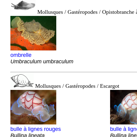
Mollusques / Gastéropodes / Opistobranche à
ombrelle
Umbraculum umbraculum
Mollusques / Gastéropodes / Escargot
bulle à lignes rouges
bulle à lig
Bullina lineata
Bullina lin