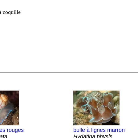
 coquille
nes rouges
bulle à lignes marron
eata
Hydatina physis