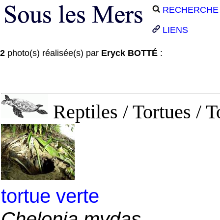
RECHERCHE
LIENS
2
photo(s) réalisée(s) par
Eryck BOTTÉ
:
Reptiles / Tortues / T
tortue verte
Chelonia mydas