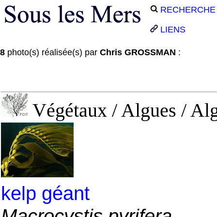
RECHERCHE
LIENS
8
photo(s) réalisée(s) par
Chris GROSSMAN
:
Végétaux / Algues / Alg
kelp géant
Macrocystis pyrifera