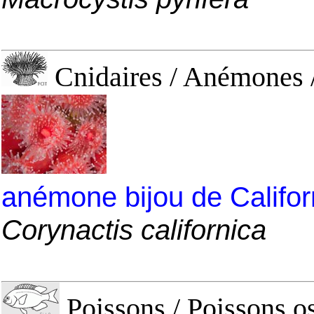
Cnidaires / Anémones
anémone bijou de Califor
Corynactis californica
Poissons / Poissons o