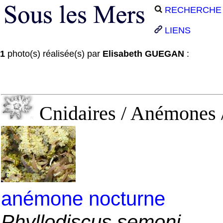
RECHERCHE
LIENS
1
photo(s) réalisée(s) par
Elisabeth GUEGAN
:
Cnidaires / Anémones 
anémone nocturne
Phyllodiscus semoni