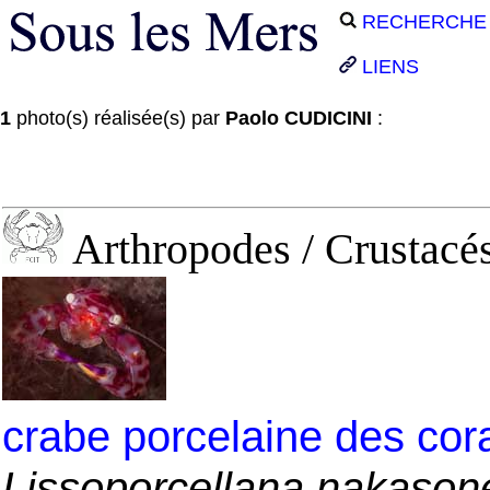
RECHERCHE
LIENS
1
photo(s) réalisée(s) par
Paolo CUDICINI
:
Arthropodes / Crustacés
crabe porcelaine des co
Lissoporcellana nakason