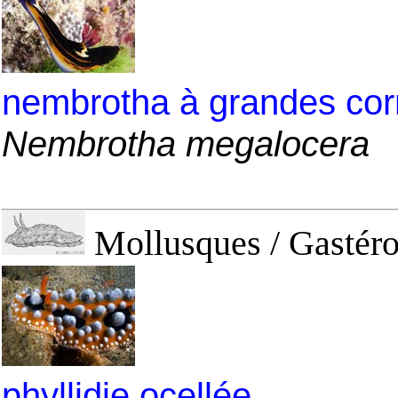
nembrotha à grandes co
Nembrotha megalocera
Mollusques / Gastéro
phyllidie ocellée