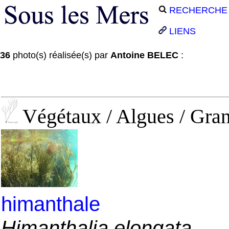
RECHERCHE
LIENS
36
photo(s) réalisée(s) par
Antoine BELEC
:
Végétaux / Algues / Gran
himanthale
Himanthalia elongata