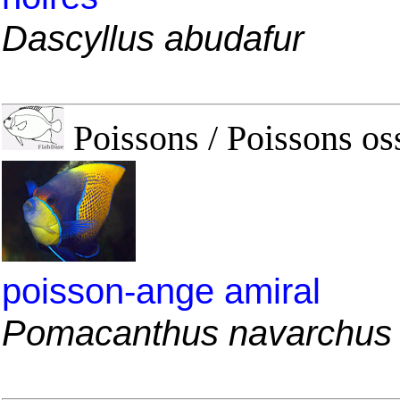
Dascyllus abudafur
Poissons / Poissons os
poisson-ange amiral
Pomacanthus navarchus