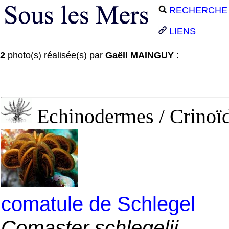
RECHERCHE
LIENS
2
photo(s) réalisée(s) par
Gaëll MAINGUY
:
Echinodermes / Crinoïd
comatule de Schlegel
Comaster schlegelii