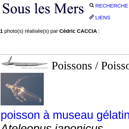
RECHERCHE
LIENS
1
photo(s) réalisée(s) par
Cédric CACCIA
:
Poissons / Poiss
poisson à museau gélati
Ateleopus japonicus