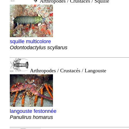
Arthropodes / Crustacés / Squille
squille multicolore
Odontodactylus scyllarus
Arthropodes / Crustacés / Langouste
langouste festonnée
Panulirus homarus