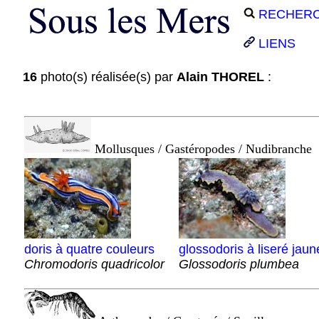
RECHER
LIENS
16
photo(s) réalisée(s) par
Alain THOREL
:
Mollusques / Gastéropodes / Nudibranche
doris à quatre couleurs
glossodoris à liseré jaun
Chromodoris quadricolor
Glossodoris plumbea