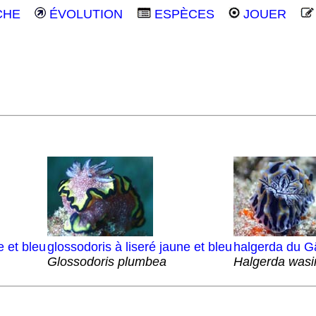
CHE
ÉVOLUTION
ESPÈCES
JOUER
e et bleu
glossodoris à liseré jaune et bleu
halgerda du Gâ
Glossodoris plumbea
Halgerda wasi