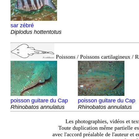
sar zébré
Diplodus hottentotus
Poissons / Poissons cartilagineux / R
poisson guitare du Cap
poisson guitare du Cap
Rhinobatos annulatus
Rhinobatos annulatus
Les photographies, vidéos et text
Toute duplication même partielle es
avec l'accord préalable de l'auteur et 