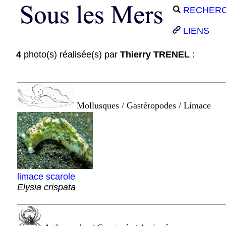
RECHER
LIENS
4
photo(s) réalisée(s) par
Thierry TRENEL
:
Mollusques / Gastéropodes / Limace
limace scarole
Elysia crispata