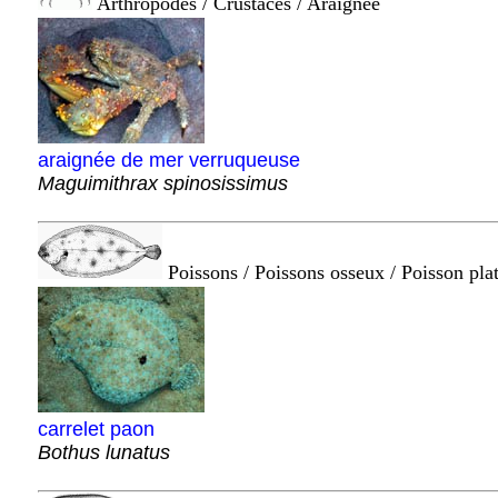
Arthropodes / Crustacés / Araignée
araignée de mer verruqueuse
Maguimithrax spinosissimus
Poissons / Poissons osseux / Poisson pla
carrelet paon
Bothus lunatus