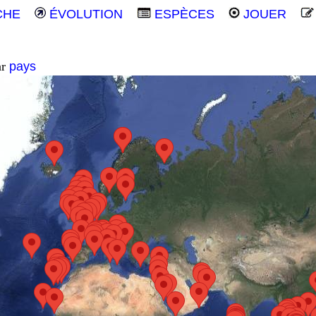
CHE
ÉVOLUTION
ESPÈCES
JOUER
ar
pays