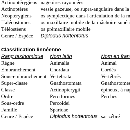
Actinoptérygiens
nageoires rayonnées
Actinoptères
vessie gazeuse, os supra-angulaire dans la
Néoptérygiens
os symplectique dans l'articulation de la 
Halécostomes
os maxillaire mobile de la mâchoire supéri
Téléostéens
os prémaxillaire mobile
Genre / Espèce
Diplodus hottentotus
Classification linnéenne
Rang taxinomique
Nom latin
Nom en fran
Règne
Animalia
Animal
Embranchement
Chordata
Cordés
Sous-embranchement
Vertebrata
Vertébrés
Super-classe
Gnathostomata
Gnathostomes 
Classe
Actinopterygii
épineux, à na
Ordre
Perciformes
Perches
Sous-ordre
Percoidei
Famille
Sparidae
Genre / Espèce
Diplodus hottentotus
sar zébré