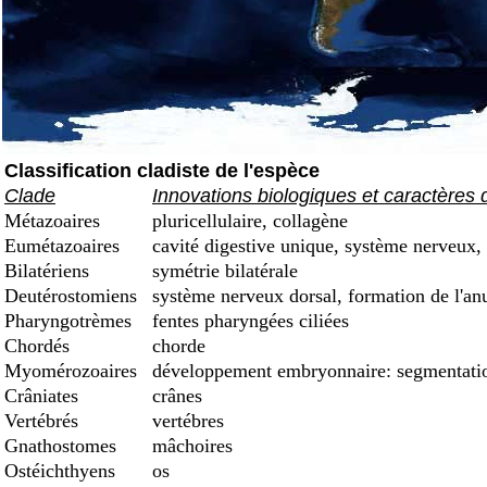
Classification cladiste de l'espèce
Clade
Innovations biologiques et caractères 
Métazoaires
pluricellulaire, collagène
Eumétazoaires
cavité digestive unique, système nerveux, 
Bilatériens
symétrie bilatérale
Deutérostomiens
système nerveux dorsal, formation de l'an
Pharyngotrèmes
fentes pharyngées ciliées
Chordés
chorde
Myomérozoaires
développement embryonnaire: segmentation
Crâniates
crânes
Vertébrés
vertébres
Gnathostomes
mâchoires
Ostéichthyens
os