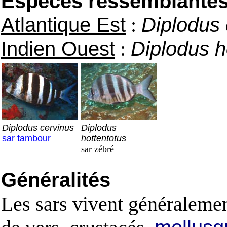
Espèces ressemblantes e
Atlantique Est
:
Diplodus 
Indien Ouest
:
Diplodus h
Diplodus cervinus
Diplodus
sar tambour
hottentotus
sar zébré
Généralités
Les sars vivent généralemen