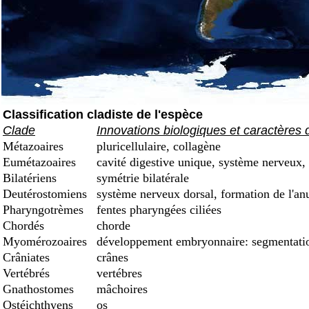
Classification cladiste de l'espèce
Clade
Innovations biologiques et caractères 
Métazoaires
pluricellulaire, collagène
Eumétazoaires
cavité digestive unique, système nerveux, 
Bilatériens
symétrie bilatérale
Deutérostomiens
système nerveux dorsal, formation de l'an
Pharyngotrèmes
fentes pharyngées ciliées
Chordés
chorde
Myomérozoaires
développement embryonnaire: segmentation
Crâniates
crânes
Vertébrés
vertébres
Gnathostomes
mâchoires
Ostéichthyens
os