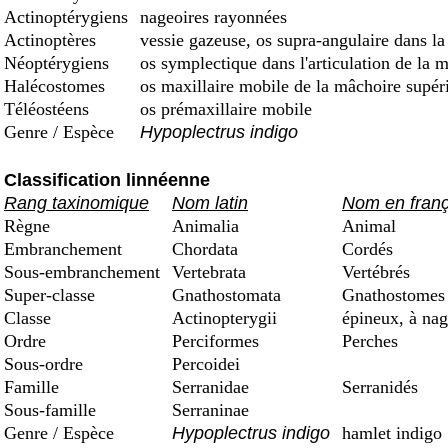
Actinoptérygiens
nageoires rayonnées
Actinoptères
vessie gazeuse, os supra-angulaire dans la
Néoptérygiens
os symplectique dans l'articulation de la 
Halécostomes
os maxillaire mobile de la mâchoire supéri
Téléostéens
os prémaxillaire mobile
Genre / Espèce
Hypoplectrus indigo
Classification linnéenne
Rang taxinomique
Nom latin
Nom en franç
Règne
Animalia
Animal
Embranchement
Chordata
Cordés
Sous-embranchement
Vertebrata
Vertébrés
Super-classe
Gnathostomata
Gnathostomes 
Classe
Actinopterygii
épineux, à nag
Ordre
Perciformes
Perches
Sous-ordre
Percoidei
Famille
Serranidae
Serranidés
Sous-famille
Serraninae
Genre / Espèce
Hypoplectrus indigo
hamlet indigo