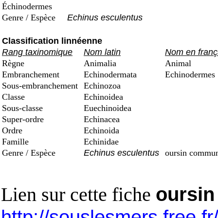
Échinodermes
Genre / Espèce
Echinus esculentus
Classification linnéenne
Rang taxinomique
Nom latin
Nom en franç
Règne
Animalia
Animal
Embranchement
Echinodermata
Echinodermes
Sous-embranchement
Echinozoa
Classe
Echinoidea
Sous-classe
Euechinoidea
Super-ordre
Echinacea
Ordre
Echinoida
Famille
Echinidae
Genre / Espèce
Echinus esculentus
oursin commu
Lien sur cette fiche
oursi
http://souslesmers.free.f