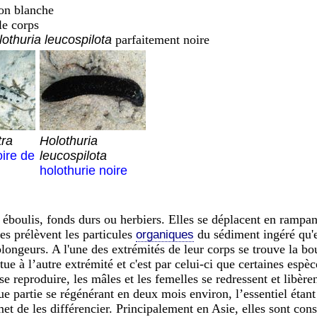
son blanche
le corps
othuria leucospilota
parfaitement noire
tra
Holothuria
oire de
leucospilota
holothurie noire
 éboulis, fonds durs ou herbiers. Elles se déplacent en rampant 
les prélèvent les particules
du sédiment ingéré qu'e
organiques
plongeurs. A l'une des extrémités de leur corps se trouve la bou
tue à l’autre extrémité et c'est par celui-ci que certaines espèc
e reproduire, les mâles et les femelles se redressent et libère
ue partie se régénérant en deux mois environ, l’essentiel étant
et de les différencier. Principalement en Asie, elles sont co