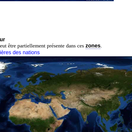
ur
eut être partiellement présente dans ces
zones
.
tières des nations