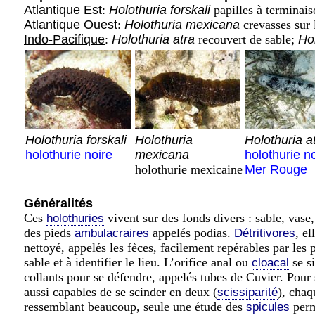
Atlantique Est
:
Holothuria forskali
papilles à terminai
Atlantique Ouest
:
Holothuria mexicana
crevasses sur 
Indo-Pacifique
:
Holothuria atra
recouvert de sable;
Hol
Holothuria forskali
Holothuria
Holothuria a
holothurie noire
mexicana
holothurie n
holothurie mexicaine
Mer Rouge
Généralités
Ces
vivent sur des fonds divers : sable, vase,
holothuries
des pieds
appelés podias.
, el
ambulacraires
Détritivores
nettoyé, appelés les fèces, facilement repérables par les 
sable et à identifier le lieu. L’orifice anal ou
se si
cloacal
collants pour se défendre, appelés tubes de Cuvier. Pour s
aussi capables de se scinder en deux (
), chaq
scissiparité
ressemblant beaucoup, seule une étude des
perm
spicules