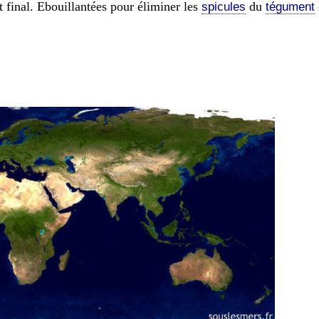
 final. Ebouillantées pour éliminer les
du
spicules
tégument