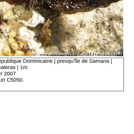
épublique Dominicaine | presqu'île de Samana |
Galeras | 1m
er 2007
 un C5050.