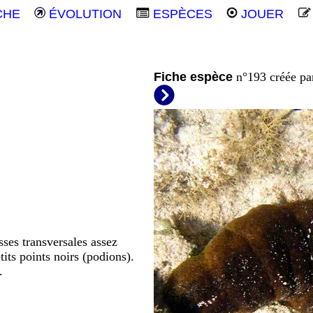
CHE
ÉVOLUTION
ESPÈCES
JOUER
Fiche espèce
n°193 créée p
sses transversales assez
its points noirs (podions).
.