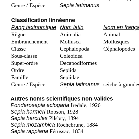
Genre / Espèce
Sepia latimanus
Classification linnéenne
Rang taxinomique
Nom latin
Nom en frança
Règne
Animalia
Animal
Embranchement
Mollusca
Mollusques
Classe
Cephalopoda
Céphalopodes
Sous-classe
Coleoidea
Super-ordre
Decapodiformes
Ordre
Sepiida
Famille
Sepiidae
Genre / Espèce
Sepia latimanus
seiche à grande
Autres noms scientifiques
non-valides
Ponderosepia eclogaria
Iredale, 1926
Sepia harmeri
Robson, 1928
Sepia hercules
Pilsbry, 1894
Sepia mozambica
Rochebrune, 1884
Sepia rappiana
Férussac, 1834