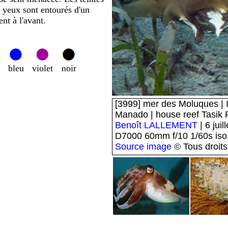
s yeux sont entourés d'un
nt à l'avant.
bleu
violet
noir
[3999] mer des Moluques | I
Manado | house reef Tasik 
Benoît LALLEMENT
| 6 juil
D7000 60mm f/10 1/60s is
Source image
© Tous droits