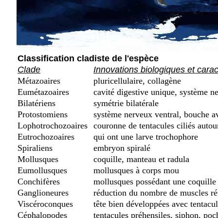
Classification cladiste de l'espèce
Clade
Innovations biologiques et cara
Métazoaires
pluricellulaire, collagène
Eumétazoaires
cavité digestive unique, système ne
Bilatériens
symétrie bilatérale
Protostomiens
système nerveux ventral, bouche a
Lophotrochozoaires
couronne de tentacules ciliés autou
Eutrochozoaires
qui ont une larve trochophore
Spiraliens
embryon spiralé
Mollusques
coquille, manteau et radula
Eumollusques
mollusques à corps mou
Conchifères
mollusques possédant une coquille d
Ganglioneures
réduction du nombre de muscles rét
Viscéroconques
tête bien développées avec tentacu
Céphalopodes
tentacules préhensiles, siphon, poc