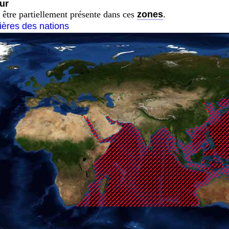
ur
 être partiellement présente dans ces
zones
.
tières des nations