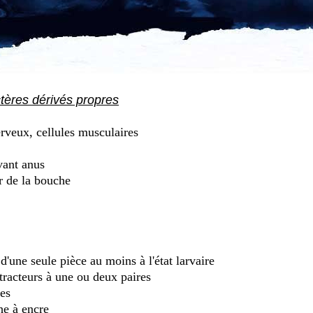
ctères dérivés propres
rveux, cellules musculaires
vant anus
r de la bouche
'une seule pièce au moins à l'état larvaire
racteurs à une ou deux paires
les
he à encre