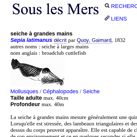
RECHER
LIENS
seiche à grandes mains
Sepia
latimanus
par
, 1832
décrit
Quoy, Gaimard
autres noms : seiche à larges mains
nom anglais : broadclub cuttlefish
Mollusques
/
Céphalopodes
/
Seiche
Taille adulte
max. 40cm
Profondeur
max. 40m
La seiche à grandes mains mesure généralement une quin
Lorsqu'elle est stressée, des lambeaux triangulaires et de
dessus du corps peuvent apparaître. Elle est capable de 
de son environnement et ce en quelques secondes si elle 