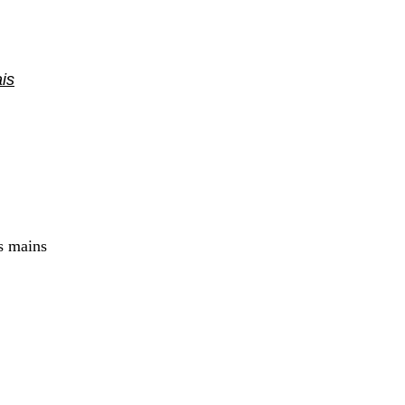
is
s mains