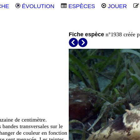
CHE
ÉVOLUTION
ESPÈCES
JOUER
Fiche espèce
n°1938 créée 
zaine de centimètre.
s bandes transversales sur le
changer de couleur en fonction
se sent menacée. Les teintes