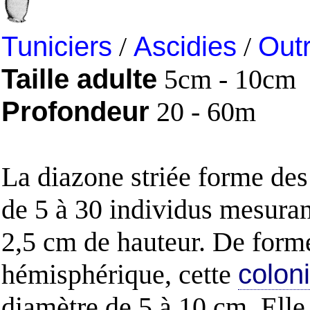
Tuniciers
/
Ascidies
/
Out
Taille adulte
5cm - 10cm
Profondeur
20 - 60m
La diazone striée forme de
de 5 à 30 individus mesuran
2,5 cm de hauteur. De form
hémisphérique, cette
colon
diamètre de 5 à 10 cm. Elle