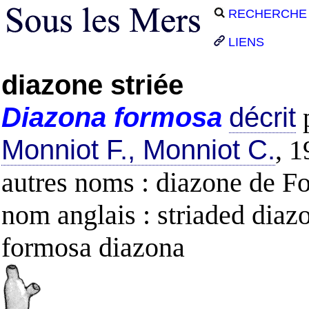
RECHERCHE
LIENS
diazone striée
Diazona
formosa
décrit
Monniot F., Monniot C.
, 
autres noms : diazone de F
nom anglais : striaded diaz
formosa diazona