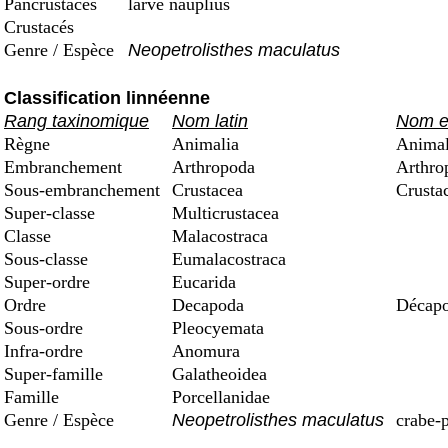
Pancrustacés
larve nauplius
Crustacés
Genre / Espèce
Neopetrolisthes maculatus
Classification linnéenne
Rang taxinomique
Nom latin
Nom e
Règne
Animalia
Anima
Embranchement
Arthropoda
Arthro
Sous-embranchement
Crustacea
Crusta
Super-classe
Multicrustacea
Classe
Malacostraca
Sous-classe
Eumalacostraca
Super-ordre
Eucarida
Ordre
Decapoda
Décapo
Sous-ordre
Pleocyemata
Infra-ordre
Anomura
Super-famille
Galatheoidea
Famille
Porcellanidae
Genre / Espèce
Neopetrolisthes maculatus
crabe-p