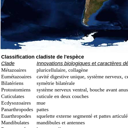
Classification cladiste de l'espèce
Clade
Innovations biologiques et caractères d
Métazoaires
pluricellulaire, collagène
Eumétazoaires
cavité digestive unique, système nerveux, c
Bilatériens
symétrie bilatérale
Protostomiens
système nerveux ventral, bouche avant anus
Cuticulates
cuticule en deux couches
Ecdysozoaires
mue
Panarthropodes
pattes
Euarthropodes
squelette externe segmenté et pattes articulé
Mandibulates
mandibules et antennes