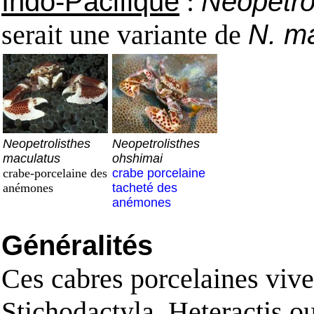
Indo-Pacifique
:
Neopetro
serait une variante de
N. m
Neopetrolisthes
Neopetrolisthes
maculatus
ohshimai
crabe-porcelaine des
crabe porcelaine
anémones
tacheté des
anémones
Généralités
Ces cabres porcelaines viv
Stichodactyla, Heteractis ou