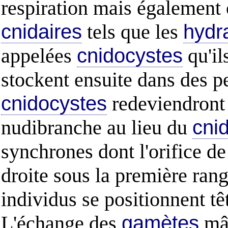
respiration mais également
cnidaires
tels que les
hydr
appelées
cnidocystes
qu'il
stockent ensuite dans des pe
cnidocystes
redeviendront a
nudibranche au lieu du
cni
synchrones dont l'orifice de 
droite sous la première ran
individus se positionnent tê
L'échange des
gamètes
mâl