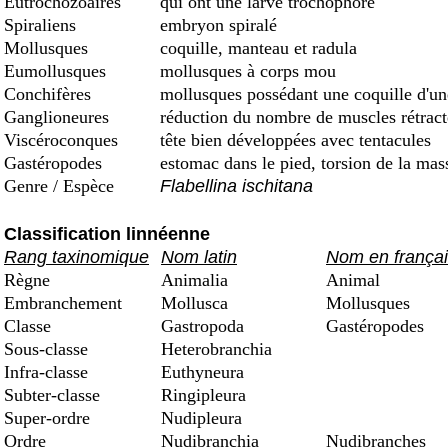
Eutrochozoaires
qui ont une larve trochophore
Spiraliens
embryon spiralé
Mollusques
coquille, manteau et radula
Eumollusques
mollusques à corps mou
Conchifères
mollusques possédant une coquille d'une 
Ganglioneures
réduction du nombre de muscles rétract
Viscéroconques
tête bien développées avec tentacules
Gastéropodes
estomac dans le pied, torsion de la mas
Genre / Espèce
Flabellina ischitana
Classification linnéenne
Rang taxinomique
Nom latin
Nom en frança
Règne
Animalia
Animal
Embranchement
Mollusca
Mollusques
Classe
Gastropoda
Gastéropodes
Sous-classe
Heterobranchia
Infra-classe
Euthyneura
Subter-classe
Ringipleura
Super-ordre
Nudipleura
Ordre
Nudibranchia
Nudibranches