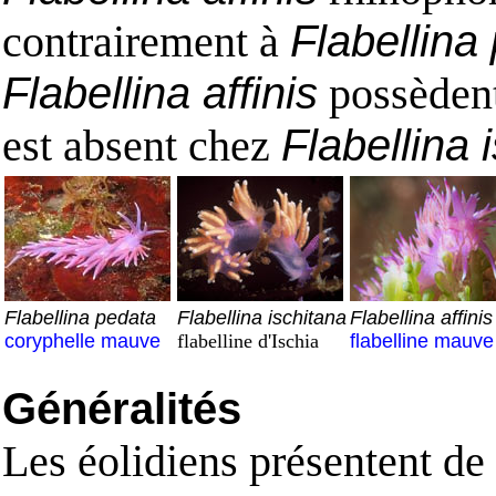
contrairement à
Flabellina
Flabellina affinis
possèdent
est absent chez
Flabellina 
Flabellina pedata
Flabellina ischitana
Flabellina affinis
coryphelle mauve
flabelline d'Ischia
flabelline mauve
Généralités
Les éolidiens présentent de