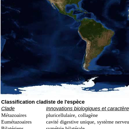
Classification cladiste de l'espèce
Clade
Innovations biologiques et caractèr
Métazoaires
pluricellulaire, collagène
Eumétazoaires
cavité digestive unique, système nerveu
Bilatériens
symétrie bilatérale