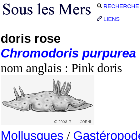
RECHERCHE
LIENS
doris rose
Chromodoris
purpurea
nom anglais : Pink doris
Mollusques
/
Gastéropod