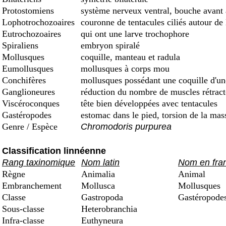
Protostomiens
système nerveux ventral, bouche avant
Lophotrochozoaires
couronne de tentacules ciliés autour de
Eutrochozoaires
qui ont une larve trochophore
Spiraliens
embryon spiralé
Mollusques
coquille, manteau et radula
Eumollusques
mollusques à corps mou
Conchifères
mollusques possédant une coquille d'une 
Ganglioneures
réduction du nombre de muscles rétract
Viscéroconques
tête bien développées avec tentacules
Gastéropodes
estomac dans le pied, torsion de la mas
Genre / Espèce
Chromodoris purpurea
Classification linnéenne
Rang taxinomique
Nom latin
Nom en fra
Règne
Animalia
Animal
Embranchement
Mollusca
Mollusques
Classe
Gastropoda
Gastéropode
Sous-classe
Heterobranchia
Infra-classe
Euthyneura