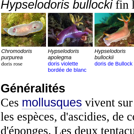
Hypselodoris bullocki
fin 
Chromodoris
Hypselodoris
Hypselodoris
purpurea
apolegma
bullockii
doris rose
doris violette
doris de Bullock
bordée de blanc
Généralités
Ces
mollusques
vivent sur 
les espèces, d'ascidies, de 
d'éponges. Les deux tentacul