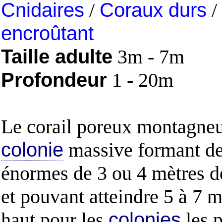
Cnidaires
/
Coraux durs
/
encroûtant
Taille adulte
3m - 7m
Profondeur
1 - 20m
Le corail poreux montagneu
colonie
massive formant de
énormes de 3 ou 4 mètres d
et pouvant atteindre 5 à 7 m
haut pour les
colonies
les p