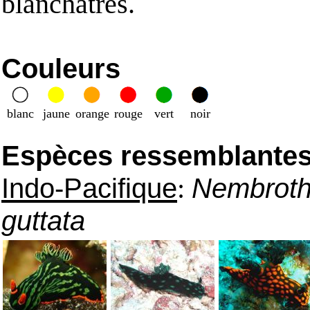
blanchâtres.
Couleurs
blanc
jaune
orange
rouge
vert
noir
Espèces ressemblantes e
Indo-Pacifique
:
Nembroth
guttata