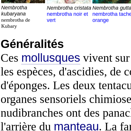
Nembrotha
Nembrotha cristata
Nembrotha gutta
kubaryana
nembrotha noir et
nembrotha tach
nembrotha de
vert
orange
Kubary
Généralités
Ces
mollusques
vivent sur 
les espèces, d'ascidies, de 
d'éponges. Les deux tentacul
organes sensoriels chimiosen
nudibranches ont des pana
l'arrière du
manteau
. La fa