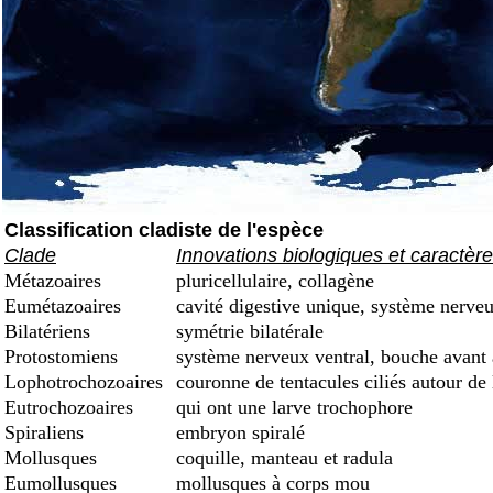
Classification cladiste de l'espèce
Clade
Innovations biologiques et caractèr
Métazoaires
pluricellulaire, collagène
Eumétazoaires
cavité digestive unique, système nerveu
Bilatériens
symétrie bilatérale
Protostomiens
système nerveux ventral, bouche avant
Lophotrochozoaires
couronne de tentacules ciliés autour de
Eutrochozoaires
qui ont une larve trochophore
Spiraliens
embryon spiralé
Mollusques
coquille, manteau et radula
Eumollusques
mollusques à corps mou