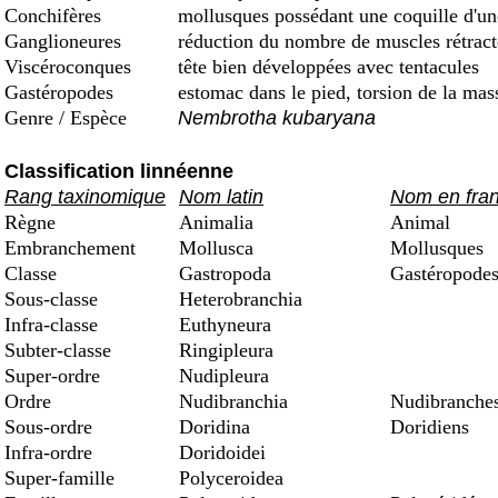
Conchifères
mollusques possédant une coquille d'une 
Ganglioneures
réduction du nombre de muscles rétract
Viscéroconques
tête bien développées avec tentacules
Gastéropodes
estomac dans le pied, torsion de la mas
Genre / Espèce
Nembrotha kubaryana
Classification linnéenne
Rang taxinomique
Nom latin
Nom en fran
Règne
Animalia
Animal
Embranchement
Mollusca
Mollusques
Classe
Gastropoda
Gastéropode
Sous-classe
Heterobranchia
Infra-classe
Euthyneura
Subter-classe
Ringipleura
Super-ordre
Nudipleura
Ordre
Nudibranchia
Nudibranche
Sous-ordre
Doridina
Doridiens
Infra-ordre
Doridoidei
Super-famille
Polyceroidea