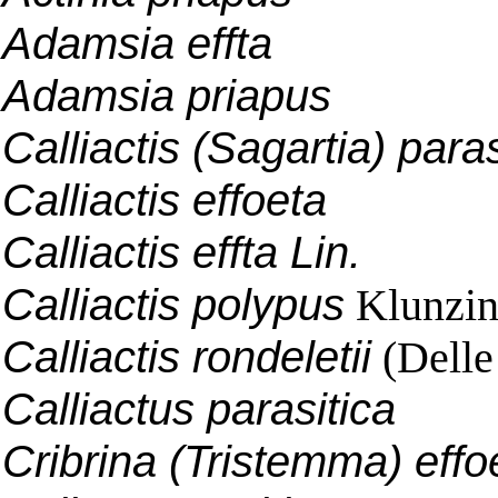
Adamsia effta
Adamsia priapus
Calliactis (Sagartia) paras
Calliactis effoeta
Calliactis effta Lin.
Calliactis polypus
Klunzin
Calliactis rondeletii
(Delle
Calliactus parasitica
Cribrina (Tristemma) effo