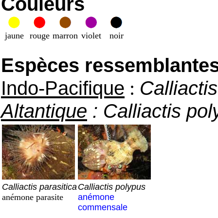
Couleurs
jaune
rouge
marron
violet
noir
Espèces ressemblantes e
Indo-Pacifique
:
Calliacti
Altantique
:
Calliactis po
Calliactis parasitica
Calliactis polypus
anémone parasite
anémone
commensale