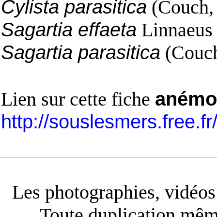
Cylista parasitica
(Couch,
Sagartia effaeta
Linnaeus
Sagartia parasitica
(Couch
Lien sur cette fiche
anémon
http://souslesmers.free.f
Les photographies, vidéos e
Toute duplication même