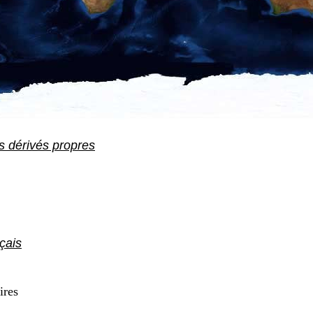
s dérivés propres
çais
res