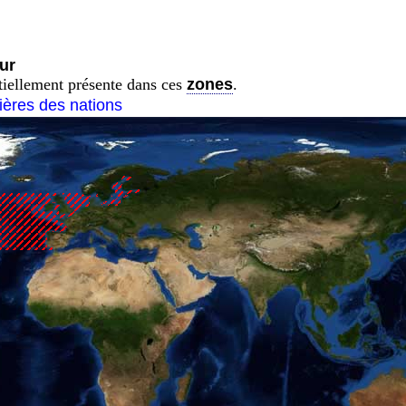
ur
rtiellement présente dans ces
zones
.
tières des nations