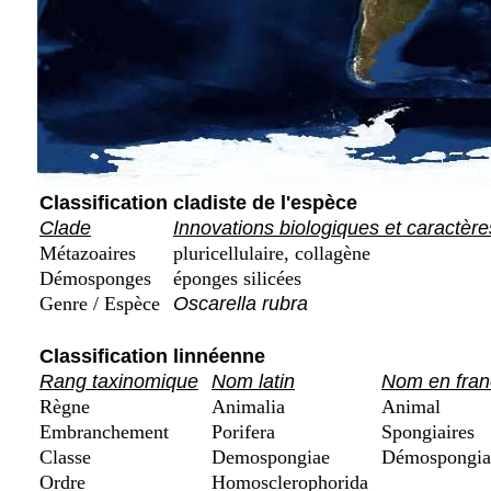
Classification cladiste de l'espèce
Clade
Innovations biologiques et caractère
Métazoaires
pluricellulaire, collagène
Démosponges
éponges silicées
Genre / Espèce
Oscarella rubra
Classification linnéenne
Rang taxinomique
Nom latin
Nom en fran
Règne
Animalia
Animal
Embranchement
Porifera
Spongiaires
Classe
Demospongiae
Démospongiai
Ordre
Homosclerophorida