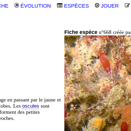
CHE
ÉVOLUTION
ESPÈCES
JOUER
Fiche espèce
n°668 créée p
ge en passant par le jaune et
 lobes. Les
sont
oscules
 forment des petites
roches.